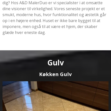
dig? Hos A&D MalerDuo er vi specialister i at omsætte
dine visioner til virkelighed. Vores seneste projekt er et
smukt, moderne hus, hvor funktionalitet og æstetik går
op i en højere enhed. Huset er ikke bare bygget til at
imponere, men også til at være et hjem, der skaber
glæde hver eneste dag.
Gulv
Køkken Gulv