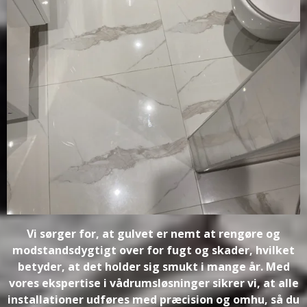
Vi sørger for, at gulvet er nemt at rengøre og
modstandsdygtigt over for fugt og skader, hvilket
betyder, at det holder sig smukt i mange år. Med
vores ekspertise i vådrumsløsninger sikrer vi, at alle
installationer udføres med præcision og omhu, så du