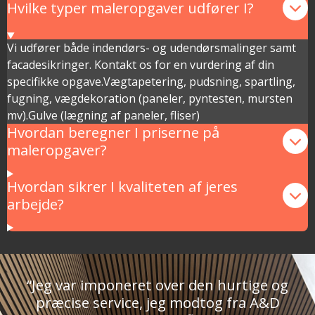
Hvilke typer maleropgaver udfører I?
Vi udfører både indendørs- og udendørsmalinger samt
facadesikringer. Kontakt os for en vurdering af din
specifikke opgave.Vægtapetering, pudsning, spartling,
fugning, vægdekoration (paneler, pyntesten, mursten
mv).Gulve (lægning af paneler, fliser)
Hvordan beregner I priserne på
maleropgaver?
Hvordan sikrer I kvaliteten af jeres
arbejde?
“Jeg var imponeret over den hurtige og
præcise service, jeg modtog fra A&D