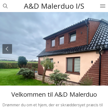
A&D Malerduo I/S
Skip
to
main
content
Velkommen til
A&D Malerduo
Drømmer du om et hjem, der er skræddersyet præcis til